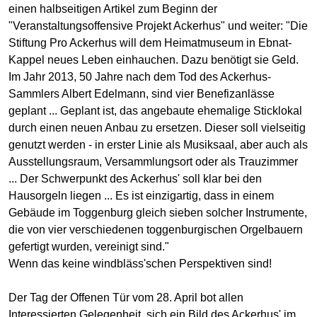
einen halbseitigen Artikel zum Beginn der
"Veranstaltungsoffensive Projekt Ackerhus" und weiter: "Die
Stiftung Pro Ackerhus will dem Heimatmuseum in Ebnat-
Kappel neues Leben einhauchen. Dazu benötigt sie Geld.
Im Jahr 2013, 50 Jahre nach dem Tod des Ackerhus-
Sammlers Albert Edelmann, sind vier Benefizanlässe
geplant ... Geplant ist, das angebaute ehemalige Sticklokal
durch einen neuen Anbau zu ersetzen. Dieser soll vielseitig
genutzt werden - in erster Linie als Musiksaal, aber auch als
Ausstellungsraum, Versammlungsort oder als Trauzimmer
... Der Schwerpunkt des Ackerhus' soll klar bei den
Hausorgeln liegen ... Es ist einzigartig, dass in einem
Gebäude im Toggenburg gleich sieben solcher Instrumente,
die von vier verschiedenen toggenburgischen Orgelbauern
gefertigt wurden, vereinigt sind."
Wenn das keine windbläss'schen Perspektiven sind!
Der Tag der Offenen Tür vom 28. April bot allen
Interessierten Gelegenheit, sich ein Bild des Ackerhus' im