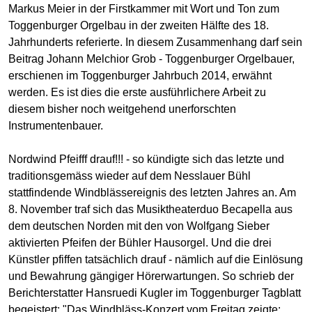
Markus Meier in der Firstkammer mit Wort und Ton zum
Toggenburger Orgelbau in der zweiten Hälfte des 18.
Jahrhunderts referierte. In diesem Zusammenhang darf sein
Beitrag Johann Melchior Grob - Toggenburger Orgelbauer,
erschienen im Toggenburger Jahrbuch 2014, erwähnt
werden. Es ist dies die erste ausführlichere Arbeit zu
diesem bisher noch weitgehend unerforschten
Instrumentenbauer.
Nordwind Pfeifff drauf!!! - so kündigte sich das letzte und
traditionsgemäss wieder auf dem Nesslauer Bühl
stattfindende Windblässereignis des letzten Jahres an. Am
8. November traf sich das Musiktheaterduo Becapella aus
dem deutschen Norden mit den von Wolfgang Sieber
aktivierten Pfeifen der Bühler Hausorgel. Und die drei
Künstler pfiffen tatsächlich drauf - nämlich auf die Einlösung
und Bewahrung gängiger Hörerwartungen. So schrieb der
Berichterstatter Hansruedi Kugler im Toggenburger Tagblatt
begeistert: "Das Windbläss-Konzert vom Freitag zeigte: