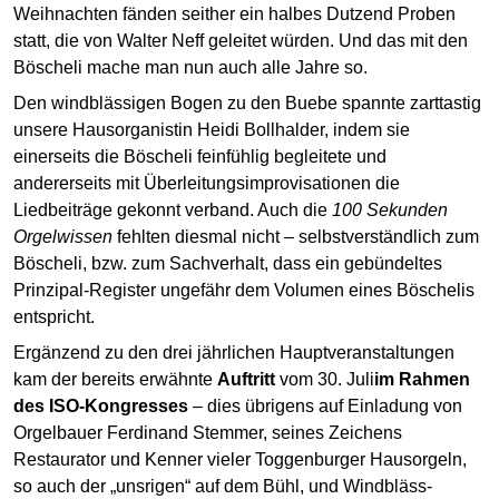
Weihnachten fänden seither ein halbes Dutzend Proben
statt, die von Walter Neff geleitet würden. Und das mit den
Böscheli mache man nun auch alle Jahre so.
Den windblässigen Bogen zu den Buebe spannte zarttastig
unsere Hausorganistin Heidi Bollhalder, indem sie
einerseits die Böscheli feinfühlig begleitete und
andererseits mit Überleitungsimprovisationen die
Liedbeiträge gekonnt verband. Auch die
100 Sekunden
Orgelwissen
fehlten diesmal nicht – selbstverständlich zum
Böscheli, bzw. zum Sachverhalt, dass ein gebündeltes
Prinzipal-Register ungefähr dem Volumen eines Böschelis
entspricht.
Ergänzend zu den drei jährlichen Hauptveranstaltungen
kam der bereits erwähnte
Auftritt
vom 30. Juli
im Rahmen
des ISO-Kongresses
– dies übrigens auf Einladung von
Orgelbauer Ferdinand Stemmer, seines Zeichens
Restaurator und Kenner vieler Toggenburger Hausorgeln,
so auch der „unsrigen“ auf dem Bühl, und Windbläss-