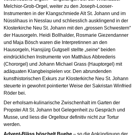
Melchior-Grob-Orgel, weiter zu den Joseph-Looser-
Instrumenten in der Klangschmiede Alt St. Johann und im
Nüsslihaus in Nesslau und schliesslich ausklingend in der
Klosterkirche Neu St. Johann mit den „grossen Schwestern“
der Hausorgeln. Heidi Bollhalder, Rosmarie Giezendanner
und Maja Bösch waren die Interpretinnen an den
Hausorgeln, Hansjürg Gutgsell stellte „seine“ beiden
eindrücklichen Instrumente von Matthäus Abbrederis
(Chororgel) und Johann Michael Grass (Hauptorgel) mit
adäquaten Klangbeispielen vor. Den abrundenden
kunsthistorischen Exkurs zur Klosterkirche Neu St. Johann
steuerte in gewohnt pointierter Weise der Sakristan Winfried
Röder bei.
Der erholsam-kulinarische Zwischenhalt im Garten der
Propstei Alt St. Johann bot Gelegenheit zu Gespräch und
Musse, und liess die Orgeltour definitiv nicht zur Tortur
werden.
Advent-Bläss böschelt Buebe
– so die Ankündigung der