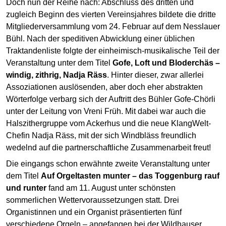
Doch nun der Reihe nach: Abschluss des dritten und
zugleich Beginn des vierten Vereinsjahres bildete die dritte
Mitgliederversammlung vom 24. Februar auf dem Nesslauer
Bühl. Nach der speditiven Abwicklung einer üblichen
Traktandenliste folgte der einheimisch-musikalische Teil der
Veranstaltung unter dem Titel
Gofe, Loft und Bloderchäs –
windig, zithrig, Nadja Räss
. Hinter dieser, zwar allerlei
Assoziationen auslösenden, aber doch eher abstrakten
Wörterfolge verbarg sich der Auftritt des Bühler Gofe-Chörli
unter der Leitung von Vreni Früh. Mit dabei war auch die
Halszithergruppe vom Ackerhus und die neue KlangWelt-
Chefin Nadja Räss, mit der sich Windbläss freundlich
wedelnd auf die partnerschaftliche Zusammenarbeit freut!
Die eingangs schon erwähnte zweite Veranstaltung unter
dem Titel
Auf Orgeltasten munter – das Toggenburg rauf
und runter
fand am 11. August unter schönsten
sommerlichen Wettervoraussetzungen statt. Drei
Organistinnen und ein Organist präsentierten fünf
verschiedene Orgeln – angefangen bei der Wildhauser