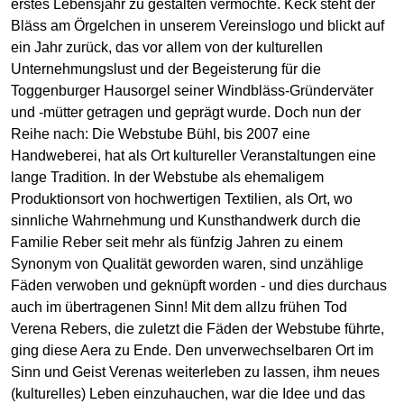
erstes Lebensjahr zu gestalten vermochte. Keck steht der
Bläss am Örgelchen in unserem Vereinslogo und blickt auf
ein Jahr zurück, das vor allem von der kulturellen
Unternehmungslust und der Begeisterung für die
Toggenburger Hausorgel seiner Windbläss-Gründerväter
und -mütter getragen und geprägt wurde. Doch nun der
Reihe nach: Die Webstube Bühl, bis 2007 eine
Handweberei, hat als Ort kultureller Veranstaltungen eine
lange Tradition. In der Webstube als ehemaligem
Produktionsort von hochwertigen Textilien, als Ort, wo
sinnliche Wahrnehmung und Kunsthandwerk durch die
Familie Reber seit mehr als fünfzig Jahren zu einem
Synonym von Qualität geworden waren, sind unzählige
Fäden verwoben und geknüpft worden - und dies durchaus
auch im übertragenen Sinn! Mit dem allzu frühen Tod
Verena Rebers, die zuletzt die Fäden der Webstube führte,
ging diese Aera zu Ende. Den unverwechselbaren Ort im
Sinn und Geist Verenas weiterleben zu lassen, ihm neues
(kulturelles) Leben einzuhauchen, war die Idee und das