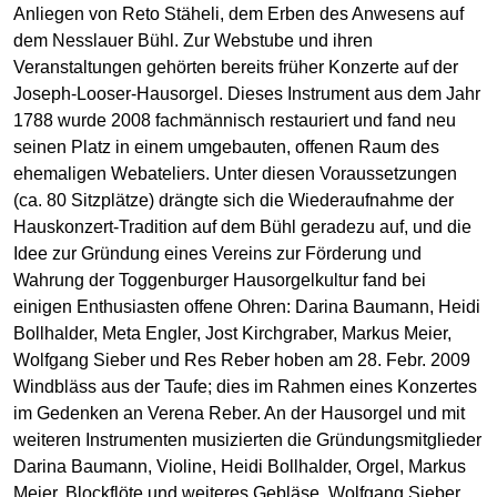
Anliegen von Reto Stäheli, dem Erben des Anwesens auf
dem Nesslauer Bühl. Zur Webstube und ihren
Veranstaltungen gehörten bereits früher Konzerte auf der
Joseph-Looser-Hausorgel. Dieses Instrument aus dem Jahr
1788 wurde 2008 fachmännisch restauriert und fand neu
seinen Platz in einem umgebauten, offenen Raum des
ehemaligen Webateliers. Unter diesen Voraussetzungen
(ca. 80 Sitzplätze) drängte sich die Wiederaufnahme der
Hauskonzert-Tradition auf dem Bühl geradezu auf, und die
Idee zur Gründung eines Vereins zur Förderung und
Wahrung der Toggenburger Hausorgelkultur fand bei
einigen Enthusiasten offene Ohren: Darina Baumann, Heidi
Bollhalder, Meta Engler, Jost Kirchgraber, Markus Meier,
Wolfgang Sieber und Res Reber hoben am 28. Febr. 2009
Windbläss aus der Taufe; dies im Rahmen eines Konzertes
im Gedenken an Verena Reber. An der Hausorgel und mit
weiteren Instrumenten musizierten die Gründungsmitglieder
Darina Baumann, Violine, Heidi Bollhalder, Orgel, Markus
Meier, Blockflöte und weiteres Gebläse, Wolfgang Sieber,