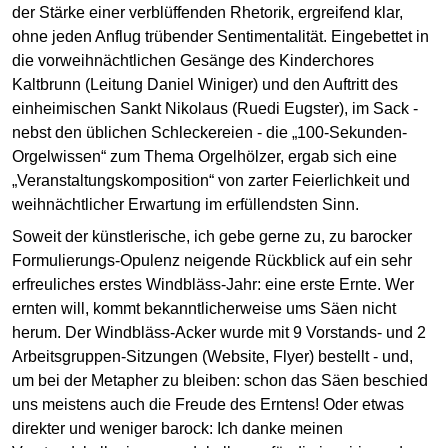
der Stärke einer verblüffenden Rhetorik, ergreifend klar,
ohne jeden Anflug trübender Sentimentalität. Eingebettet in
die vorweihnächtlichen Gesänge des Kinderchores
Kaltbrunn (Leitung Daniel Winiger) und den Auftritt des
einheimischen Sankt Nikolaus (Ruedi Eugster), im Sack -
nebst den üblichen Schleckereien - die „100-Sekunden-
Orgelwissen“ zum Thema Orgelhölzer, ergab sich eine
„Veranstaltungskomposition“ von zarter Feierlichkeit und
weihnächtlicher Erwartung im erfüllendsten Sinn.
Soweit der künstlerische, ich gebe gerne zu, zu barocker
Formulierungs-Opulenz neigende Rückblick auf ein sehr
erfreuliches erstes Windbläss-Jahr: eine erste Ernte. Wer
ernten will, kommt bekanntlicherweise ums Säen nicht
herum. Der Windbläss-Acker wurde mit 9 Vorstands- und 2
Arbeitsgruppen-Sitzungen (Website, Flyer) bestellt - und,
um bei der Metapher zu bleiben: schon das Säen beschied
uns meistens auch die Freude des Erntens! Oder etwas
direkter und weniger barock: Ich danke meinen