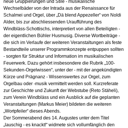
neue Gruppierungen und Stile - musikalische
Wechselbäder von der Intrada aus der Renaissance für
Schalmei und Orgel, über „Dä blend Appezeller“ von Noldi
Alder, bis zur abschliessenden Uraufführung des
Windbläss-Schottischs, interpretiert von allen Beteiligten -
der eigentlichen Bühler Husmusig. Diverse Wortbeiträge -
die sich im Verlaufe der weiteren Veranstaltungen als feste
Bestandteile unserer Programmkonzepte entpuppen sollten
- sorgten für Struktur und Information im musikalischen
Feuerwerk. Dazu gehört insbesondere die Rubrik „100-
Sekunden-Orgelwissen“, unter der - mit der angekündigten
Kürze und Prägnanz - Wissenswertes zur Orgel, zum
Orgelbau oder -musik vermittelt werden soll. Kurzreferate
zur Geschichte und Zukunft der Webstube (Reto Stäheli),
zum Verein Windbläss und ein Ausblick auf die geplanten
Veranstaltungen (Markus Meier) bildeten die weiteren
„Wortpfeiler“ dieses Abends.
Der Sommerabend des 14. Augustes unter dem Titel
„lauschig - es knackt!“ widmete sich vollumfänglich den